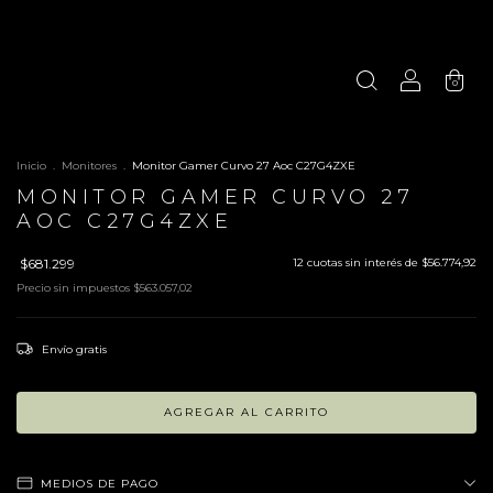
0
Inicio
.
Monitores
.
Monitor Gamer Curvo 27 Aoc C27G4ZXE
MONITOR GAMER CURVO 27
AOC C27G4ZXE
$681.299
12
cuotas sin interés de
$56.774,92
Precio sin impuestos
$563.057,02
Envío gratis
MEDIOS DE PAGO