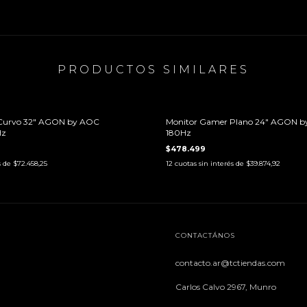
PRODUCTOS SIMILARES
ENVÍO GRATIS
Curvo 32" AGON by AOC
Monitor Gamer Plano 24" AGON 
Hz
180Hz
$478.499
s de
$72.458,25
12
cuotas sin interés de
$39.874,92
CONTACTÁNOS
contacto.ar@tctiendas.com
Carlos Calvo 2967, Munro