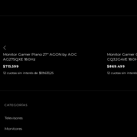
ENVÍO GRATIS
ENVÍO GRATIS
Monitor Gamer Plano 27" AGON by AOC
Monitor Gamer 
AG275QXE 180Hz
CQ32G4VE 180
$715.599
$869.499
12
cuotas sin interés de
$59.633,25
12
cuotas sin interé
CATEGORÍAS
Televisores
Monitores