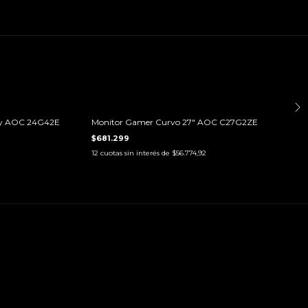
ENVÍO GRATIS
by AOC 24G42E
Monitor Gamer Curvo 27" AOC C27G2ZE
$681.299
12
cuotas sin interés de
$56.774,92