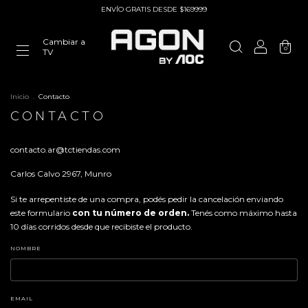
ENVÍO GRATIS DESDE $169999
Cambiar a
0
TV
Inicio
.
Contacto
CONTACTO
contacto.ar@tctiendas.com
Carlos Calvo 2967, Munro
Si te arrepentiste de una compra, podés pedir la cancelación enviando
este formulario
con tu número de orden.
Tenés como máximo hasta
10 días corridos desde que recibiste el producto.
NOMBRE
EMAIL